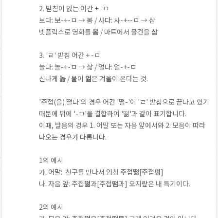
2. 받침이 없는 어간 + -ㅁ
보다: 보-+-ㅁ → 봄 / 사다: 사-+--ㅁ → 삼
넷플릭스로 영화를
봄
/ 마트에서 물건을
삼
3. 'ㄹ' 받침 어간 + -ㅁ
놀다: 놀-+-ㅁ → 삶 / 얼다: 얼-+-ㅁ
신나게
놂
/ 물이
얾
은 겨울이 온다는 것.
'주접(을) 떨다'의 경우 어간 '떨-'이 'ㄹ' 받침으로 끝나고 있기
때문에 뒤에 '-ㅁ'을 결합하여 '떪'과 같이 표기합니다.
이때, 발음의 경우 1. 어말 또는 자음 앞에서와 2. 모음이 따라
나오는 경우가 다릅니다.
1의 예시
가. 어말: 친구를 만나서 엄청 주접
떪
[주접
떰
]
나. 자음 앞: 주접
떪
과[주접
떰
과] 오지랖은 내 특기이다.
2의 예시