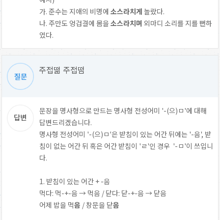
가. 준수는 지애의 비명에
소스라치게
놀랐다.
나. 주만도 엉겁결에 몸을
소스라치며
외마디 소리를 지를 뻔하
였다.
주접떪 주접떰
문장을 명사형으로 만드는 명사형 전성어미 '-(으)ㅁ'에 대해
답변드리겠습니다.
명사형 전성어미 '-(으)ㅁ'은 받침이 있는 어간 뒤에는 '-음', 받
침이 없는 어간 뒤 혹은 어간 받침이 'ㄹ'인 경우 '-ㅁ'이 쓰입니
다.
1. 받침이 있는 어간 + -음
먹다: 먹-+-음 → 먹음 / 닫다: 닫-+-음 → 닫음
어제 밥을 먹
음
/ 창문을 닫
음