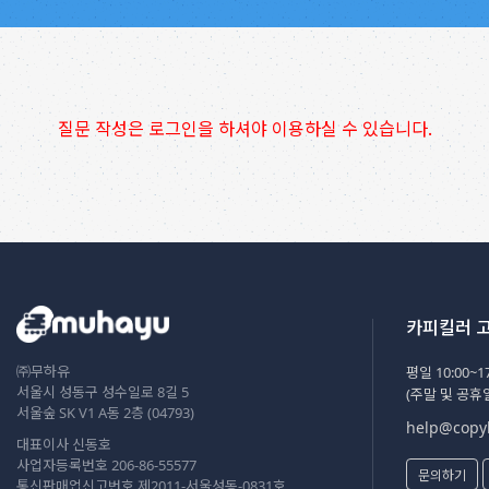
질문 작성은 로그인을 하셔야 이용하실 수 있습니다.
카피킬러 
㈜무하유
평일 10:00~17
서울시 성동구 성수일로 8길 5
(주말 및 공휴
서울숲 SK V1 A동 2층 (04793)
help@copyk
대표이사 신동호
사업자등록번호 206-86-55577
문의하기
통신판매업신고번호 제2011-서울성동-0831호