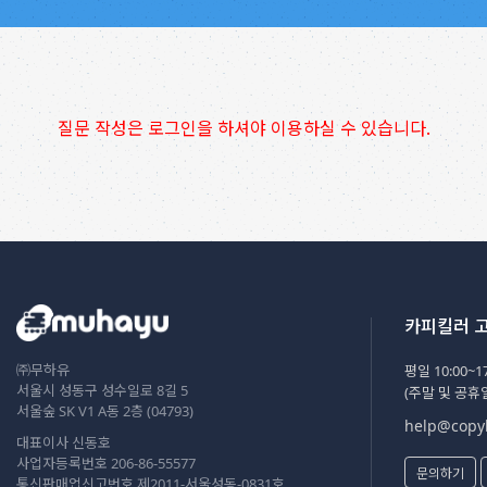
질문 작성은 로그인을 하셔야 이용하실 수 있습니다.
카피킬러 
㈜무하유
평일 10:00~17
서울시 성동구 성수일로 8길 5
(주말 및 공휴
서울숲 SK V1 A동 2층 (04793)
help@copyk
대표이사 신동호
사업자등록번호 206-86-55577
문의하기
통신판매업신고번호 제2011-서울성동-0831호