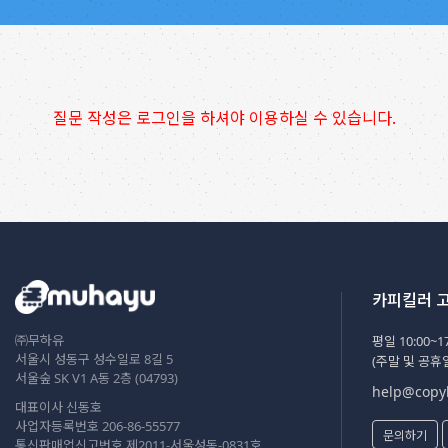
질문 작성은 로그인을 하셔야 이용하실 수 있습니다.
카피킬러 
㈜무하유
평일 10:00~17
서울시 성동구 성수일로 8길 5
(주말 및 공휴
서울숲 SK V1 A동 2층 (04793)
help@copyk
대표이사 신동호
사업자등록번호 206-86-55577
문의하기
통신판매업신고번호 제2011-서울성동-0831호