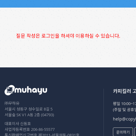
질문 작성은 로그인을 하셔야 이용하실 수 있습니다.
카피킬러 
㈜무하유
평일 10:00~17
서울시 성동구 성수일로 8길 5
(주말 및 공휴
서울숲 SK V1 A동 2층 (04793)
help@copyk
대표이사 신동호
사업자등록번호 206-86-55577
문의하기
통신판매업신고번호 제2011-서울성동-0831호