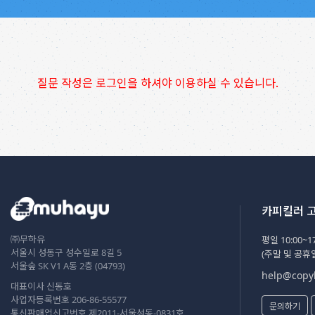
질문 작성은 로그인을 하셔야 이용하실 수 있습니다.
카피킬러 
㈜무하유
평일 10:00~17
서울시 성동구 성수일로 8길 5
(주말 및 공휴
서울숲 SK V1 A동 2층 (04793)
help@copyk
대표이사 신동호
사업자등록번호 206-86-55577
문의하기
통신판매업신고번호 제2011-서울성동-0831호