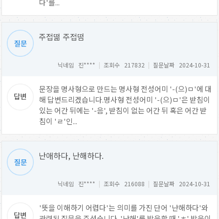
다'를...
주접떪 주접떰
닉네임 진****
|
조회수 217832
|
질문날짜 2024-10-31
문장을 명사형으로 만드는 명사형 전성어미 '-(으)ㅁ'에 대
해 답변드리겠습니다.명사형 전성어미 '-(으)ㅁ'은 받침이
있는 어간 뒤에는 '-음', 받침이 없는 어간 뒤 혹은 어간 받
침이 'ㄹ'인...
난애하다, 난해하다.
닉네임 진****
|
조회수 216088
|
질문날짜 2024-10-31
'뜻을 이해하기 어렵다'는 의미를 가진 단어 '난해하다'와
관련된 질문을 주셨습니다. '난해'를 발음할 때 'ㅎ' 발음이