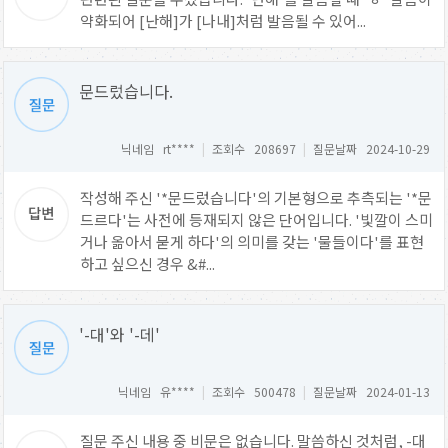
약화되어 [난해]가 [나내]처럼 발음될 수 있어...
문드렀습니다.
닉네임 rt****
|
조회수 208697
|
질문날짜 2024-10-29
작성해 주신 '*문드렀습니다'의 기본형으로 추측되는 '*문
드르다'는 사전에 등재되지 않은 단어입니다. '빛깔이 스미
거나 옮아서 묻게 하다'의 의미를 갖는 '물들이다'를 표현
하고 싶으신 경우 &#...
'-대'와 '-데'
닉네임 유****
|
조회수 500478
|
질문날짜 2024-01-13
질문 주신 내용 중 비문은 없습니다. 말씀하신 것처럼, -대