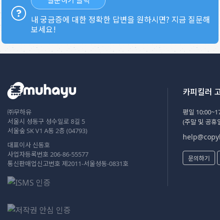
내 궁금증에 대한 정확한 답변을 원하시면? 지금 질문해
보세요!
카피킬러 
㈜무하유
평일 10:00~17
서울시 성동구 성수일로 8길 5
(주말 및 공휴
서울숲 SK V1 A동 2층 (04793)
help@copyk
대표이사 신동호
사업자등록번호 206-86-55577
문의하기
통신판매업신고번호 제2011-서울성동-0831호