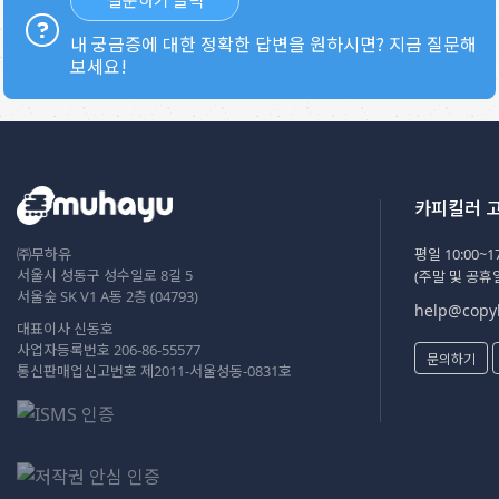
내 궁금증에 대한 정확한 답변을 원하시면? 지금 질문해
보세요!
카피킬러 
㈜무하유
평일 10:00~17
서울시 성동구 성수일로 8길 5
(주말 및 공휴
서울숲 SK V1 A동 2층 (04793)
help@copyk
대표이사 신동호
사업자등록번호 206-86-55577
문의하기
통신판매업신고번호 제2011-서울성동-0831호