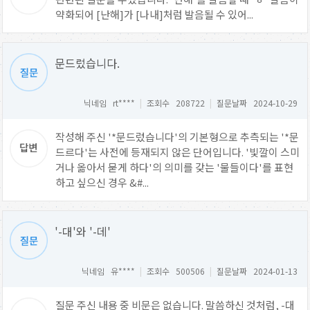
약화되어 [난해]가 [나내]처럼 발음될 수 있어...
문드렀습니다.
닉네임 rt****
|
조회수 208722
|
질문날짜 2024-10-29
작성해 주신 '*문드렀습니다'의 기본형으로 추측되는 '*문
드르다'는 사전에 등재되지 않은 단어입니다. '빛깔이 스미
거나 옮아서 묻게 하다'의 의미를 갖는 '물들이다'를 표현
하고 싶으신 경우 &#...
'-대'와 '-데'
닉네임 유****
|
조회수 500506
|
질문날짜 2024-01-13
질문 주신 내용 중 비문은 없습니다. 말씀하신 것처럼, -대