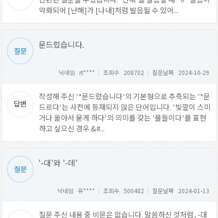
약화되어 [난해]가 [나내]처럼 발음될 수 있어...
문드렀습니다.
닉네임 rt****
|
조회수 208702
|
질문날짜 2024-10-29
작성해 주신 '*문드렀습니다'의 기본형으로 추측되는 '*문
드르다'는 사전에 등재되지 않은 단어입니다. '빛깔이 스미
거나 옮아서 묻게 하다'의 의미를 갖는 '물들이다'를 표현
하고 싶으신 경우 &#...
'-대'와 '-데'
닉네임 유****
|
조회수 500482
|
질문날짜 2024-01-13
질문 주신 내용 중 비문은 없습니다. 말씀하신 것처럼, -대