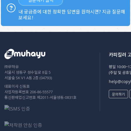
내 궁금증에 대한 정확한 답변을 원하시면? 지금 질문해
보세요!
카피킬러 
㈜무하유
평일 10:00~17
서울시 성동구 성수일로 8길 5
(주말 및 공휴
서울숲 SK V1 A동 2층 (04793)
help@copyk
대표이사 신동호
사업자등록번호 206-86-55577
문의하기
통신판매업신고번호 제2011-서울성동-0831호