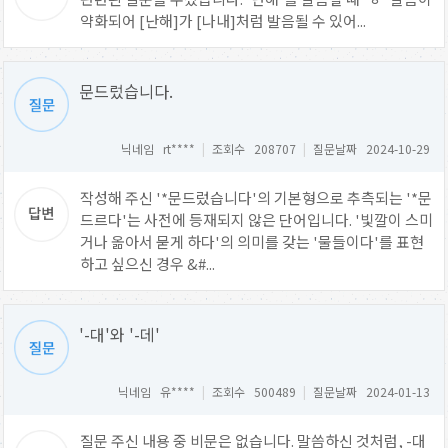
약화되어 [난해]가 [나내]처럼 발음될 수 있어...
문드렀습니다.
닉네임 rt****
|
조회수 208707
|
질문날짜 2024-10-29
작성해 주신 '*문드렀습니다'의 기본형으로 추측되는 '*문
드르다'는 사전에 등재되지 않은 단어입니다. '빛깔이 스미
거나 옮아서 묻게 하다'의 의미를 갖는 '물들이다'를 표현
하고 싶으신 경우 &#...
'-대'와 '-데'
닉네임 유****
|
조회수 500489
|
질문날짜 2024-01-13
질문 주신 내용 중 비문은 없습니다. 말씀하신 것처럼, -대