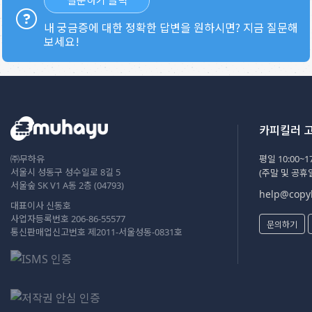
내 궁금증에 대한 정확한 답변을 원하시면? 지금 질문해
보세요!
카피킬러 
㈜무하유
평일 10:00~17
서울시 성동구 성수일로 8길 5
(주말 및 공휴
서울숲 SK V1 A동 2층 (04793)
help@copyk
대표이사 신동호
사업자등록번호 206-86-55577
문의하기
통신판매업신고번호 제2011-서울성동-0831호