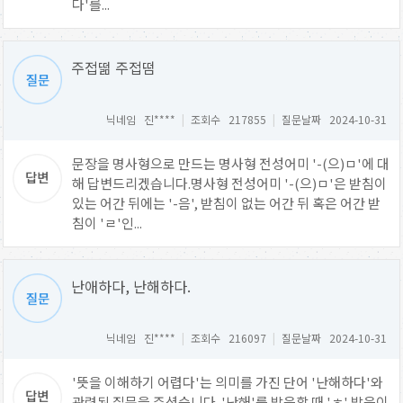
다'를...
주접떪 주접떰
닉네임 진****
|
조회수 217855
|
질문날짜 2024-10-31
문장을 명사형으로 만드는 명사형 전성어미 '-(으)ㅁ'에 대
해 답변드리겠습니다.명사형 전성어미 '-(으)ㅁ'은 받침이
있는 어간 뒤에는 '-음', 받침이 없는 어간 뒤 혹은 어간 받
침이 'ㄹ'인...
난애하다, 난해하다.
닉네임 진****
|
조회수 216097
|
질문날짜 2024-10-31
'뜻을 이해하기 어렵다'는 의미를 가진 단어 '난해하다'와
관련된 질문을 주셨습니다. '난해'를 발음할 때 'ㅎ' 발음이