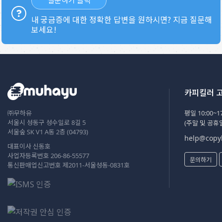
내 궁금증에 대한 정확한 답변을 원하시면? 지금 질문해
보세요!
카피킬러 
㈜무하유
평일 10:00~17
서울시 성동구 성수일로 8길 5
(주말 및 공휴
서울숲 SK V1 A동 2층 (04793)
help@copyk
대표이사 신동호
사업자등록번호 206-86-55577
문의하기
통신판매업신고번호 제2011-서울성동-0831호