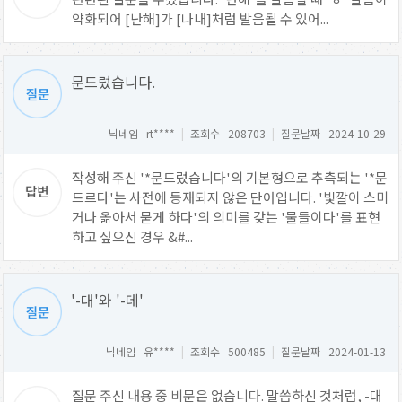
약화되어 [난해]가 [나내]처럼 발음될 수 있어...
문드렀습니다.
닉네임 rt****
|
조회수 208703
|
질문날짜 2024-10-29
작성해 주신 '*문드렀습니다'의 기본형으로 추측되는 '*문
드르다'는 사전에 등재되지 않은 단어입니다. '빛깔이 스미
거나 옮아서 묻게 하다'의 의미를 갖는 '물들이다'를 표현
하고 싶으신 경우 &#...
'-대'와 '-데'
닉네임 유****
|
조회수 500485
|
질문날짜 2024-01-13
질문 주신 내용 중 비문은 없습니다. 말씀하신 것처럼, -대