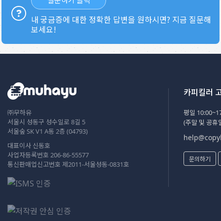
내 궁금증에 대한 정확한 답변을 원하시면? 지금 질문해
보세요!
카피킬러 
㈜무하유
평일 10:00~17
서울시 성동구 성수일로 8길 5
(주말 및 공휴
서울숲 SK V1 A동 2층 (04793)
help@copyk
대표이사 신동호
사업자등록번호 206-86-55577
문의하기
통신판매업신고번호 제2011-서울성동-0831호