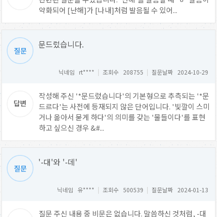
약화되어 [난해]가 [나내]처럼 발음될 수 있어...
문드렀습니다.
닉네임 rt****
|
조회수 208755
|
질문날짜 2024-10-29
작성해 주신 '*문드렀습니다'의 기본형으로 추측되는 '*문
드르다'는 사전에 등재되지 않은 단어입니다. '빛깔이 스미
거나 옮아서 묻게 하다'의 의미를 갖는 '물들이다'를 표현
하고 싶으신 경우 &#...
'-대'와 '-데'
닉네임 유****
|
조회수 500539
|
질문날짜 2024-01-13
질문 주신 내용 중 비문은 없습니다. 말씀하신 것처럼, -대