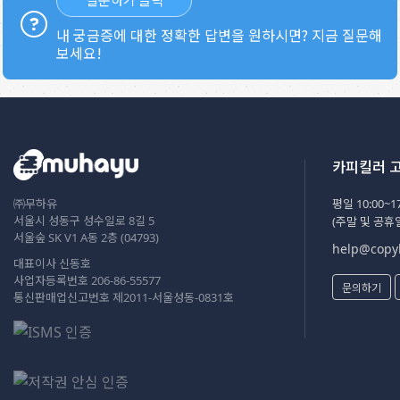
내 궁금증에 대한 정확한 답변을 원하시면? 지금 질문해
보세요!
카피킬러 
㈜무하유
평일 10:00~17
서울시 성동구 성수일로 8길 5
(주말 및 공휴
서울숲 SK V1 A동 2층 (04793)
help@copyk
대표이사 신동호
사업자등록번호 206-86-55577
문의하기
통신판매업신고번호 제2011-서울성동-0831호