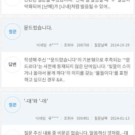
약화되어 [난해]가 [나내]처럼 발음될 수 있어...
문드렀습니다.
닉네임 rt****
|
조회수 208708
|
질문날짜 2024-10-29
작성해 주신 '*문드렀습니다'의 기본형으로 추측되는 '*문
드르다'는 사전에 등재되지 않은 단어입니다. '빛깔이 스미
거나 옮아서 묻게 하다'의 의미를 갖는 '물들이다'를 표현
하고 싶으신 경우 &#...
'-대'와 '-데'
닉네임 유****
|
조회수 500491
|
질문날짜 2024-01-13
질문 주신 내용 중 비문은 없습니다. 말씀하신 것처럼, -대