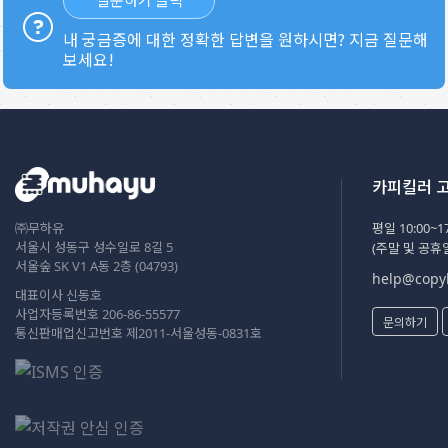
내 궁금증에 대한 정확한 답변을 원하시면? 지금 질문해
보세요!
카피킬러 
㈜무하유
평일 10:00~17
서울시 성동구 성수일로 8길 5
(주말 및 공휴
서울숲 SK V1 A동 2층 (04793)
help@copyk
대표이사 신동호
사업자등록번호 206-86-55577
문의하기
통신판매업신고번호 제2011-서울성동-0831호