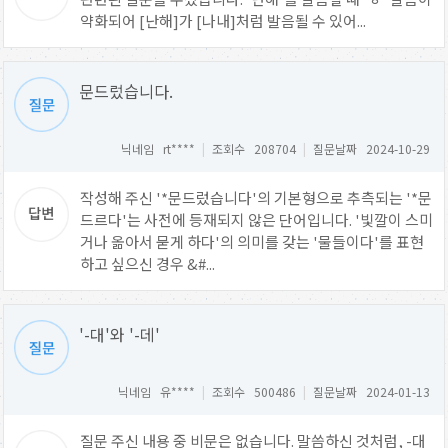
약화되어 [난해]가 [나내]처럼 발음될 수 있어...
문드렀습니다.
닉네임 rt****
|
조회수 208704
|
질문날짜 2024-10-29
작성해 주신 '*문드렀습니다'의 기본형으로 추측되는 '*문
드르다'는 사전에 등재되지 않은 단어입니다. '빛깔이 스미
거나 옮아서 묻게 하다'의 의미를 갖는 '물들이다'를 표현
하고 싶으신 경우 &#...
'-대'와 '-데'
닉네임 유****
|
조회수 500486
|
질문날짜 2024-01-13
질문 주신 내용 중 비문은 없습니다. 말씀하신 것처럼, -대