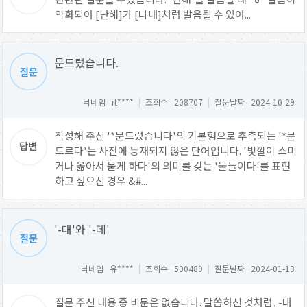
약화되어 [난해]가 [나내]처럼 발음될 수 있어...
문드렀습니다.
닉네임 rt****
|
조회수 208707
|
질문날짜 2024-10-29
작성해 주신 '*문드렀습니다'의 기본형으로 추측되는 '*문
드르다'는 사전에 등재되지 않은 단어입니다. '빛깔이 스미
거나 옮아서 묻게 하다'의 의미를 갖는 '물들이다'를 표현
하고 싶으신 경우 &#...
'-대'와 '-데'
닉네임 유****
|
조회수 500489
|
질문날짜 2024-01-13
질문 주신 내용 중 비문은 없습니다. 말씀하신 것처럼, -대