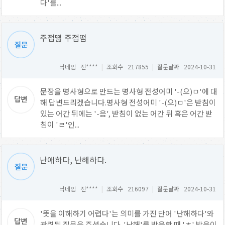
다'를...
주접떪 주접떰
닉네임 진****
|
조회수 217855
|
질문날짜 2024-10-31
문장을 명사형으로 만드는 명사형 전성어미 '-(으)ㅁ'에 대
해 답변드리겠습니다.명사형 전성어미 '-(으)ㅁ'은 받침이
있는 어간 뒤에는 '-음', 받침이 없는 어간 뒤 혹은 어간 받
침이 'ㄹ'인...
난애하다, 난해하다.
닉네임 진****
|
조회수 216097
|
질문날짜 2024-10-31
'뜻을 이해하기 어렵다'는 의미를 가진 단어 '난해하다'와
관련된 질문을 주셨습니다. '난해'를 발음할 때 'ㅎ' 발음이