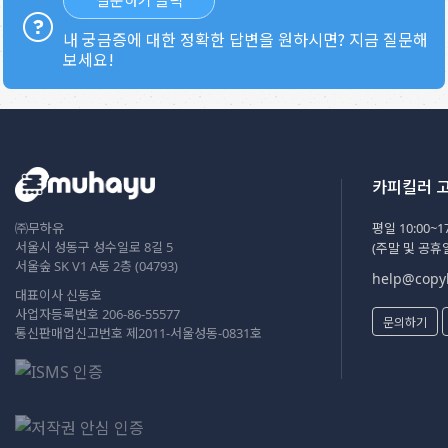
내 궁금증에 대한 정확한 답변을 원하시면? 지금 질문해
보세요!
카피킬러 
㈜무하유
평일 10:00~17
서울시 성동구 성수일로 8길 5
(주말 및 공휴
서울숲 SK V1 A동 2층 (04793)
help@copyk
대표이사 신동호
사업자등록번호 206-86-55577
문의하기
통신판매업신고번호 제2011-서울성동-0831호