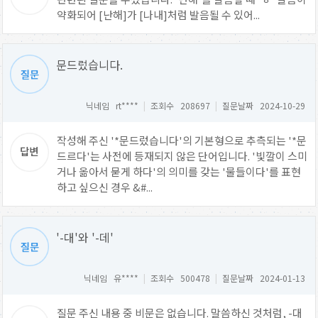
약화되어 [난해]가 [나내]처럼 발음될 수 있어...
문드렀습니다.
닉네임 rt****
|
조회수 208697
|
질문날짜 2024-10-29
작성해 주신 '*문드렀습니다'의 기본형으로 추측되는 '*문
드르다'는 사전에 등재되지 않은 단어입니다. '빛깔이 스미
거나 옮아서 묻게 하다'의 의미를 갖는 '물들이다'를 표현
하고 싶으신 경우 &#...
'-대'와 '-데'
닉네임 유****
|
조회수 500478
|
질문날짜 2024-01-13
질문 주신 내용 중 비문은 없습니다. 말씀하신 것처럼, -대