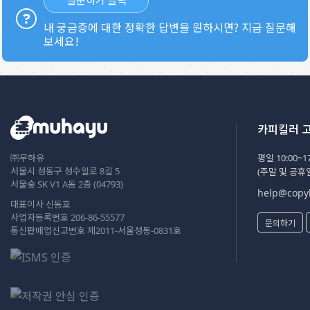
내 궁금증에 대한 정확한 답변을 원하시면? 지금 질문해
보세요!
카피킬러 
㈜무하유
평일 10:00~17
서울시 성동구 성수일로 8길 5
(주말 및 공휴
서울숲 SK V1 A동 2층 (04793)
help@copyk
대표이사 신동호
사업자등록번호 206-86-55577
문의하기
통신판매업신고번호 제2011-서울성동-0831호