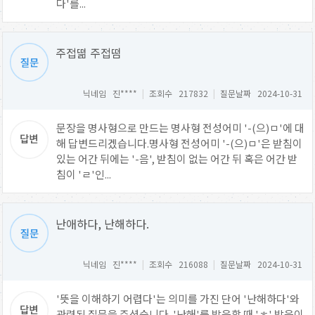
다'를...
주접떪 주접떰
닉네임 진****
|
조회수 217832
|
질문날짜 2024-10-31
문장을 명사형으로 만드는 명사형 전성어미 '-(으)ㅁ'에 대
해 답변드리겠습니다.명사형 전성어미 '-(으)ㅁ'은 받침이
있는 어간 뒤에는 '-음', 받침이 없는 어간 뒤 혹은 어간 받
침이 'ㄹ'인...
난애하다, 난해하다.
닉네임 진****
|
조회수 216088
|
질문날짜 2024-10-31
'뜻을 이해하기 어렵다'는 의미를 가진 단어 '난해하다'와
관련된 질문을 주셨습니다. '난해'를 발음할 때 'ㅎ' 발음이