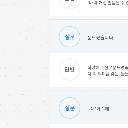
[나내]처럼 발음될 수 있어
문드렀습니다.
작성해 주신 '*문드렀
다'의 의미를 갖는 '물들
'-대'와 '-데'