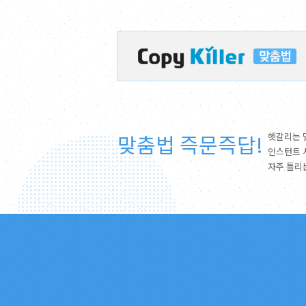
맞춤법 즉문즉답!
헷갈리는 
인스턴트 
자주 틀리