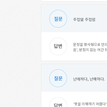
주접떪 주접떰
문장을 명사형으로 만드는
음', 받침이 없는 어간 뒤
난애하다, 난해하다.
'뜻을 이해하기 어렵다'