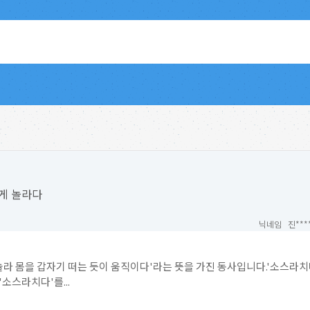
게 놀라다
닉네임 진***
 놀라 몸을 갑자기 떠는 듯이 움직이다'라는 뜻을 가진 동사입니다.'소스라
소스라치다'를...