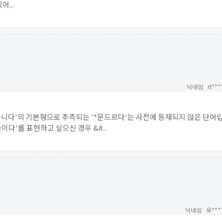
...
닉네임 rt***
습니다'의 기본형으로 추측되는 '*문드르다'는 사전에 등재되지 않은 단어입
이다'를 표현하고 싶으신 경우 &#...
닉네임 유***