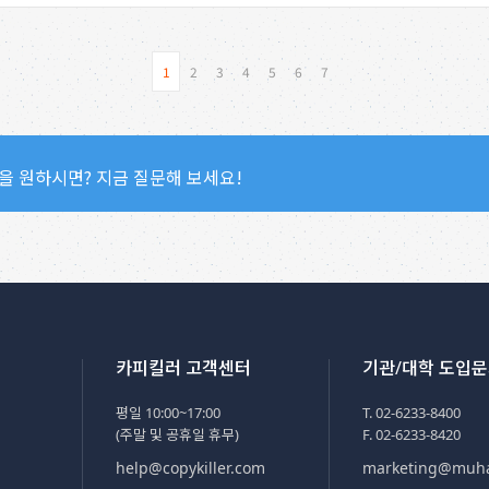
1
2
3
4
5
6
7
을 원하시면? 지금 질문해 보세요!
카피킬러 고객센터
기관/대학 도입
평일 10:00~17:00
T. 02-6233-8400
(주말 및 공휴일 휴무)
F. 02-6233-8420
help@copykiller.com
marketing@muh