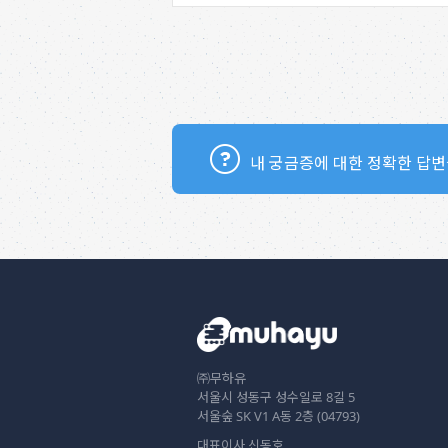
내 궁금증에 대한 정확한 답변
㈜무하유
서울시 성동구 성수일로 8길 5
서울숲 SK V1 A동 2층 (04793)
대표이사 신동호