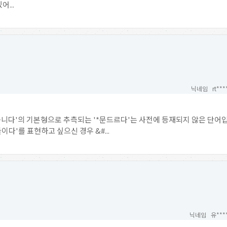
...
닉네임 rt***
습니다'의 기본형으로 추측되는 '*문드르다'는 사전에 등재되지 않은 단어입
이다'를 표현하고 싶으신 경우 &#...
닉네임 유***