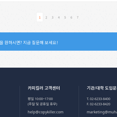
1
2
3
4
5
6
7
을 원하시면? 지금 질문해 보세요!
카피킬러 고객센터
기관/대학 도입
평일 10:00~17:00
T. 02-6233-8400
(주말 및 공휴일 휴무)
F. 02-6233-8420
help@copykiller.com
marketing@muh