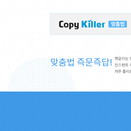
맞춤법 즉문즉답!
헷갈리는 
인스턴트 
자주 틀리