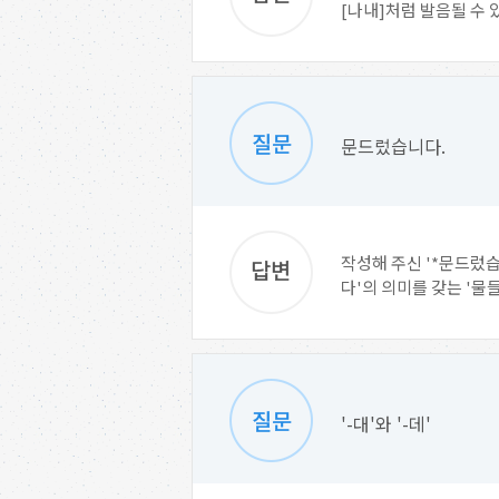
[나내]처럼 발음될 수 있어
문드렀습니다.
작성해 주신 '*문드렀
다'의 의미를 갖는 '물들
'-대'와 '-데'