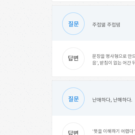
주접떪 주접떰
문장을 명사형으로 만드는
음', 받침이 없는 어간 뒤
난애하다, 난해하다.
'뜻을 이해하기 어렵다'