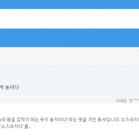
게 놀라다
닉네임 진***
 놀라 몸을 갑자기 떠는 듯이 움직이다'라는 뜻을 가진 동사입니다.'소스라
소스라치다'를...