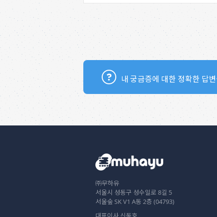
내 궁금증에 대한 정확한 답변
㈜무하유
서울시 성동구 성수일로 8길 5
서울숲 SK V1 A동 2층 (04793)
대표이사 신동호