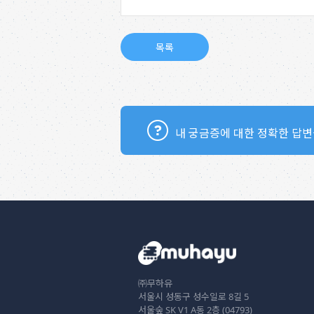
내 궁금증에 대한 정확한 답변
㈜무하유
서울시 성동구 성수일로 8길 5
서울숲 SK V1 A동 2층 (04793)