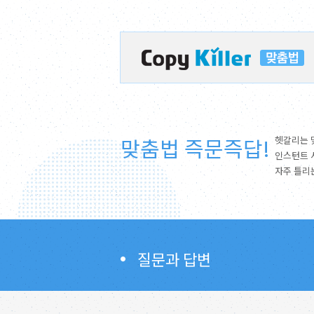
맞춤법 즉문즉답!
헷갈리는 
인스턴트 
자주 틀리
질문과 답변