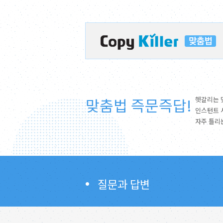
맞춤법 즉문즉답!
헷갈리는 
인스턴트 
자주 틀리
질문과 답변