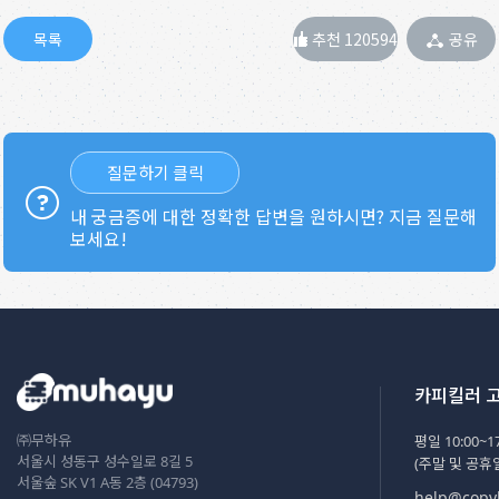
추천 120594
공유
질문하기 클릭
내 궁금증에 대한 정확한 답변을 원하시면? 지금 질문해
보세요!
카피킬러 
㈜무하유
평일 10:00~17
서울시 성동구 성수일로 8길 5
(주말 및 공휴
서울숲 SK V1 A동 2층 (04793)
help@copyk