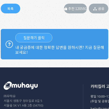
추천 120591
공유
질문하기 클릭
내 궁금증에 대한 정확한 답변을 원하시면? 지금 질문해
보세요!
카피킬러 
㈜무하유
평일 10:00~17
서울시 성동구 성수일로 8길 5
(주말 및 공휴
서울숲 SK V1 A동 2층 (04793)
help@copyk