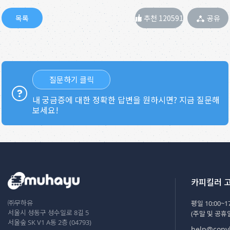
추천 120591
공유
질문하기 클릭
내 궁금증에 대한 정확한 답변을 원하시면? 지금 질문해
보세요!
카피킬러 
㈜무하유
평일 10:00~17
서울시 성동구 성수일로 8길 5
(주말 및 공휴
서울숲 SK V1 A동 2층 (04793)
help@copyk