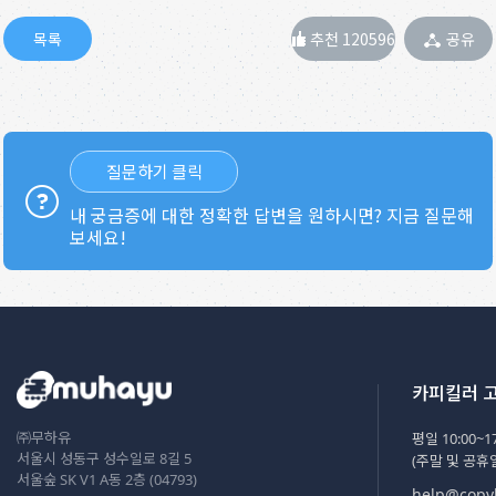
추천 120596
공유
질문하기 클릭
내 궁금증에 대한 정확한 답변을 원하시면? 지금 질문해
보세요!
카피킬러 
㈜무하유
평일 10:00~17
서울시 성동구 성수일로 8길 5
(주말 및 공휴
서울숲 SK V1 A동 2층 (04793)
help@copyk