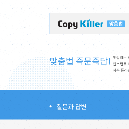
맞춤법 즉문즉답!
헷갈리는 
인스턴트 
자주 틀리
질문과 답변