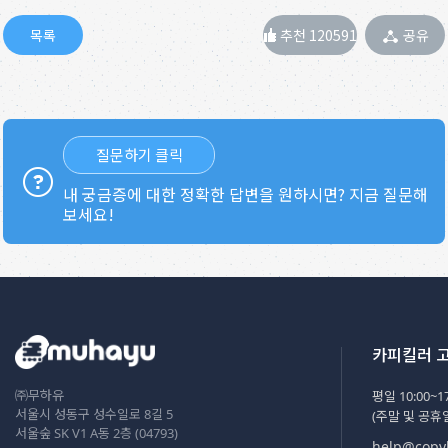
추천 120591
공유
질문하기 클릭
내 궁금증에 대한 정확한 답변을 원하시면? 지금 질문해
보세요!
카피킬러 
㈜무하유
평일 10:00~17
서울시 성동구 성수일로 8길 5
(주말 및 공휴
서울숲 SK V1 A동 2층 (04793)
help@copyk