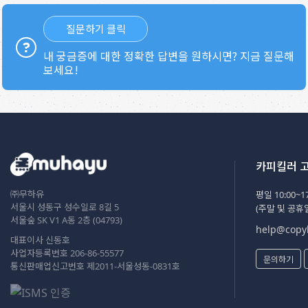
질문하기 클릭
내 궁금증에 대한 정확한 답변을 원하시면? 지금 질문해
보세요!
카피킬러 
㈜무하유
평일 10:00~17
서울시 성동구 성수일로 8길 5
(주말 및 공휴
서울숲 SK V1 A동 2층 (04793)
help@copyk
대표이사 신동호
사업자등록번호 206-86-55577
문의하기
통신판매업신고번호 제2011-서울성동-0831호