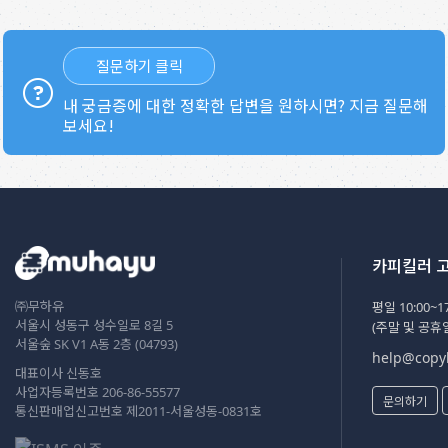
질문하기 클릭
내 궁금증에 대한 정확한 답변을 원하시면? 지금 질문해
보세요!
카피킬러 
㈜무하유
평일 10:00~17
서울시 성동구 성수일로 8길 5
(주말 및 공휴
서울숲 SK V1 A동 2층 (04793)
help@copyk
대표이사 신동호
사업자등록번호 206-86-55577
문의하기
통신판매업신고번호 제2011-서울성동-0831호