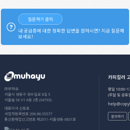
질문하기 클릭
내 궁금증에 대한 정확한 답변을 원하시면? 지금 질문해
보세요!
카피킬러 
㈜무하유
평일 10:00~17
서울시 성동구 성수일로 8길 5
(주말 및 공휴
서울숲 SK V1 A동 2층 (04793)
help@copyk
대표이사 신동호
사업자등록번호 206-86-55577
문의하기
통신판매업신고번호 제2011-서울성동-0831호