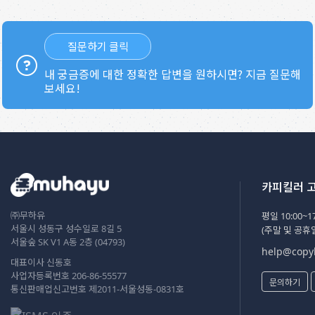
질문하기 클릭
내 궁금증에 대한 정확한 답변을 원하시면? 지금 질문해
보세요!
카피킬러 
㈜무하유
평일 10:00~17
서울시 성동구 성수일로 8길 5
(주말 및 공휴
서울숲 SK V1 A동 2층 (04793)
help@copyk
대표이사 신동호
사업자등록번호 206-86-55577
문의하기
통신판매업신고번호 제2011-서울성동-0831호