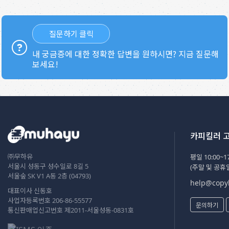
질문하기 클릭
내 궁금증에 대한 정확한 답변을 원하시면? 지금 질문해
보세요!
카피킬러 
㈜무하유
평일 10:00~17
서울시 성동구 성수일로 8길 5
(주말 및 공휴
서울숲 SK V1 A동 2층 (04793)
help@copyk
대표이사 신동호
사업자등록번호 206-86-55577
문의하기
통신판매업신고번호 제2011-서울성동-0831호