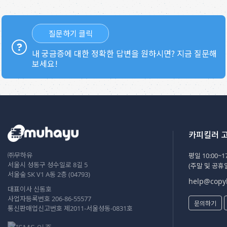
질문하기 클릭
내 궁금증에 대한 정확한 답변을 원하시면? 지금 질문해
보세요!
카피킬러 
㈜무하유
평일 10:00~17
서울시 성동구 성수일로 8길 5
(주말 및 공휴
서울숲 SK V1 A동 2층 (04793)
help@copyk
대표이사 신동호
사업자등록번호 206-86-55577
문의하기
통신판매업신고번호 제2011-서울성동-0831호