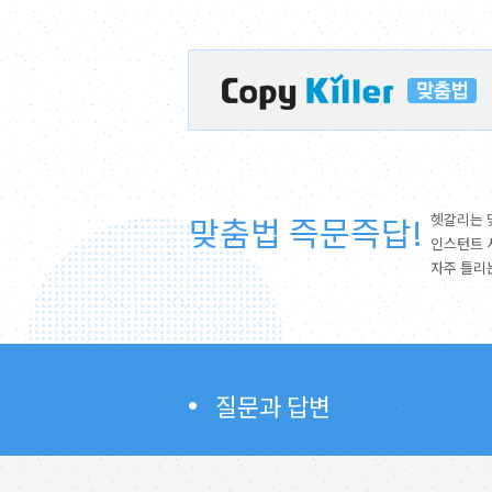
맞춤법 즉문즉답!
헷갈리는 
인스턴트 
자주 틀리
질문과 답변