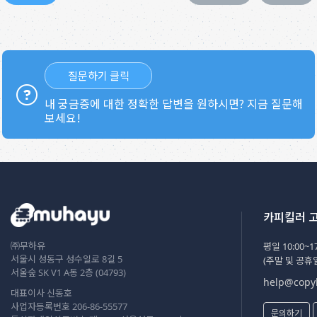
질문하기 클릭
내 궁금증에 대한 정확한 답변을 원하시면? 지금 질문해
보세요!
카피킬러 
㈜무하유
평일 10:00~17
서울시 성동구 성수일로 8길 5
(주말 및 공휴
서울숲 SK V1 A동 2층 (04793)
help@copyk
대표이사 신동호
사업자등록번호 206-86-55577
문의하기