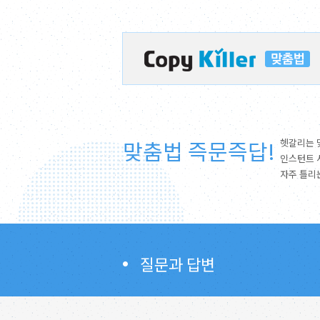
맞춤법 즉문즉답!
헷갈리는 
인스턴트 
자주 틀리
질문과 답변