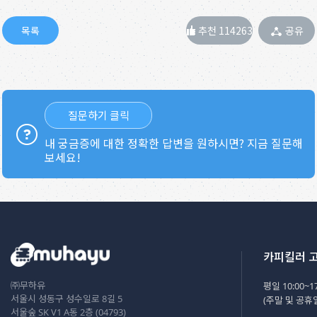
추천 114263
공유
질문하기 클릭
내 궁금증에 대한 정확한 답변을 원하시면? 지금 질문해
보세요!
카피킬러 
㈜무하유
평일 10:00~17
서울시 성동구 성수일로 8길 5
(주말 및 공휴
서울숲 SK V1 A동 2층 (04793)