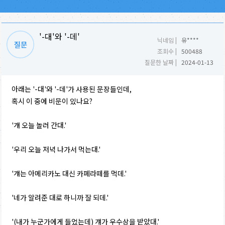
'-대'와 '-데'
닉네임 |
유****
조회수 |
500488
질문한 날짜 |
2024-01-13
아래는 '-대'와 '-데'가 사용된 문장들인데,
혹시 이 중에 비문이 있나요?
'걔 오늘 놀러 간대.'
'우리 오늘 저녁 나가서 먹는대.'
'걔는 아메리카노 대신 카페라떼를 먹데.'
'네가 알려준 대로 하니까 잘 되데.'
'(내가 누군가에게 들었는데) 걔가 우수상을 받았대.'