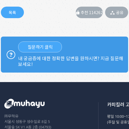
추천 114262
공유
질문하기 클릭
내 궁금증에 대한 정확한 답변을 원하시면? 지금 질문해
보세요!
카피킬러 
㈜무하유
평일 10:00~17
서울시 성동구 성수일로 8길 5
(주말 및 공휴
서울숲 SK V1 A동 2층 (04793)