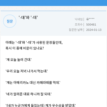
'-대'와 '-데'
닉네임 |
유****
조회수 |
500481
질문한 날짜 |
2024-01-13
아래는 '-대'와 '-데'가 사용된 문장들인데,
혹시 이 중에 비문이 있나요?
'걔 오늘 놀러 간대.'
'우리 오늘 저녁 나가서 먹는대.'
'걔는 아메리카노 대신 카페라떼를 먹데.'
'네가 알려준 대로 하니까 잘 되데.'
'(내가 누군가에게 들었는데) 걔가 우수상을 받았대.'