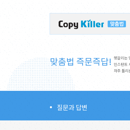
맞춤법 즉문즉답!
헷갈리는 
인스턴트 
자주 틀리
질문과 답변