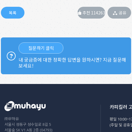
추천 114263
공유
질문하기 클릭
내 궁금증에 대한 정확한 답변을 원하시면? 지금 질문해
보세요!
카피킬러 
㈜무하유
평일 10:00~17
서울시 성동구 성수일로 8길 5
(주말 및 공휴
서울숲 SK V1 A동 2층 (04793)