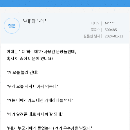
'-대'와 '-데'
닉네임 |
유****
조회수 |
500485
질문한 날짜 |
2024-01-13
아래는 '-대'와 '-데'가 사용된 문장들인데,
혹시 이 중에 비문이 있나요?
'걔 오늘 놀러 간대.'
'우리 오늘 저녁 나가서 먹는대.'
'걔는 아메리카노 대신 카페라떼를 먹데.'
'네가 알려준 대로 하니까 잘 되데.'
'(내가 누군가에게 들었는데) 걔가 우수상을 받았대.'