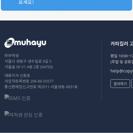
보세요!
카피킬러 
㈜무하유
평일 10:00~17
서울시 성동구 성수일로 8길 5
(주말 및 공휴
서울숲 SK V1 A동 2층 (04793)
help@copyk
대표이사 신동호
사업자등록번호 206-86-55577
문의하기
통신판매업신고번호 제2011-서울성동-0831호