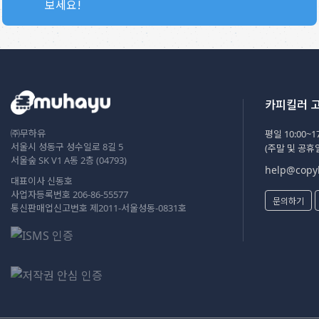
보세요!
카피킬러 
㈜무하유
평일 10:00~17
서울시 성동구 성수일로 8길 5
(주말 및 공휴
서울숲 SK V1 A동 2층 (04793)
help@copyk
대표이사 신동호
사업자등록번호 206-86-55577
문의하기
통신판매업신고번호 제2011-서울성동-0831호