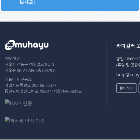
보세요!
카피킬러 
㈜무하유
평일 10:00~17
서울시 성동구 성수일로 8길 5
(주말 및 공휴
서울숲 SK V1 A동 2층 (04793)
help@copyk
대표이사 신동호
사업자등록번호 206-86-55577
문의하기
통신판매업신고번호 제2011-서울성동-0831호