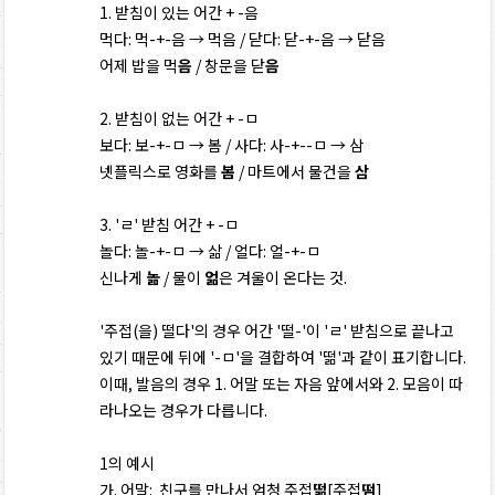
1. 받침이 있는 어간 + -음
먹다: 먹-+-음 → 먹음 / 닫다: 닫-+-음 → 닫음
어제 밥을 먹
음
/ 창문을 닫
음
2. 받침이 없는 어간 + -ㅁ
보다: 보-+-ㅁ → 봄 / 사다: 사-+--ㅁ → 삼
넷플릭스로 영화를
봄
/ 마트에서 물건을
삼
3. 'ㄹ' 받침 어간 + -ㅁ
놀다: 놀-+-ㅁ → 삶 / 얼다: 얼-+-ㅁ
신나게
놂
/ 물이
얾
은 겨울이 온다는 것.
'주접(을) 떨다'의 경우 어간 '떨-'이 'ㄹ' 받침으로 끝나고
있기 때문에 뒤에 '-ㅁ'을 결합하여 '떪'과 같이 표기합니다.
이때, 발음의 경우 1. 어말 또는 자음 앞에서와 2. 모음이 따
라나오는 경우가 다릅니다.
1의 예시
가. 어말: 친구를 만나서 엄청 주접
떪
[주접
떰
]