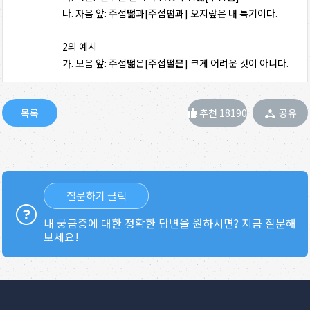
나. 자음 앞: 주접
떪
과[주접
떰
과] 오지랖은 내 특기이다.
2의 예시
가. 모음 앞: 주접
떪
은[주접
떨믄
] 크게 어려운 것이 아니다.
추천 18190
공유
질문하기 클릭
내 궁금증에 대한 정확한 답변을 원하시면? 지금 질문해
보세요!