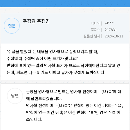
주접떪 주접떰
닉네임 |
진****
조회수 |
217831
질문한 날짜 |
2024-10-31
'주접을 떨었다'는 내용을 명사형으로 끝맺으려고 할 때,
주접떪 과 주접떰 중에 어떤 표기가 맞나요?
받침에 ㄹ이 있는 말의 명사형 표기가 ㄻ으로 작성해야한다고 알고 있
는데, 써보면 너무 읽기도 어렵고 글자가 낯설게 느껴집니다.
문장을 명사형으로 만드는 명사형 전성어미 '-(으)ㅁ'에 대
해 답변드리겠습니다.
명사형 전성어미 '-(으)ㅁ'은 받침이 있는 어간 뒤에는 '-음',
받침이 없는 어간 뒤 혹은 어간 받침이 'ㄹ'인 경우 '-ㅁ'이
쓰입니다.