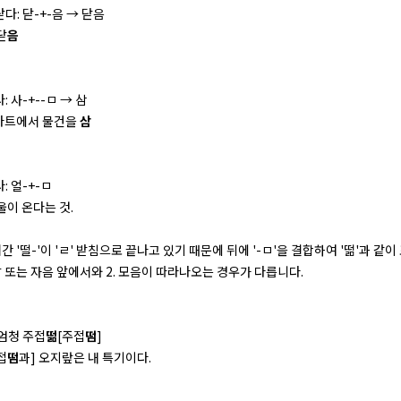
 닫다: 닫-+-음 → 닫음
닫
음
ㅁ
다: 사-+--ㅁ → 삼
 마트에서 물건을
삼
다: 얼-+-ㅁ
울이 온다는 것.
어간 '떨-'이 'ㄹ' 받침으로 끝나고 있기 때문에 뒤에 '-ㅁ'을 결합하여 '떪'과 같
어말 또는 자음 앞에서와 2. 모음이 따라나오는 경우가 다릅니다.
 엄청 주접
떪
[주접
떰
]
접
떰
과] 오지랖은 내 특기이다.