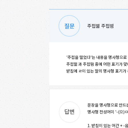
주접떪 주접떰
'주접을 떨었다'는 내용을 명사형으로 
주접떪 과 주접떰 중에 어떤 표기가 맞
받침에 ㄹ이 있는 말의 명사형 표기가
문장을 명사형으로 만드는
명사형 전성어미 '-(으)ㅁ
1. 받침이 있는 어간 + -