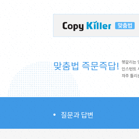
맞춤법 즉문즉답!
헷갈리는 
인스턴트 
자주 틀리
질문과 답변