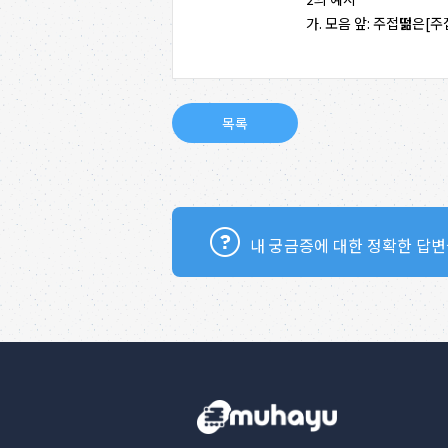
가. 모음 앞: 주접
떪
은[주
내 궁금증에 대한 정확한 답변