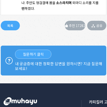
나. 주만도 엉겁결에 몸을
소스라치며
외마디 소리를 지를
뻔하였다.
추천 17282
공유
질문하기 클릭
내 궁금증에 대한 정확한 답변을 원하시면? 지금 질문해
보세요!
카피킬러 