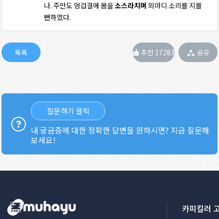
나. 주만도 엉겁결에 몸을
소스라치며
외마디 소리를 지를
뻔하였다.
추천 17283
공유
질문하기 클릭
내 궁금증에 대한 정확한 답변을 원하시면? 지금 질문해
보세요!
카피킬러 