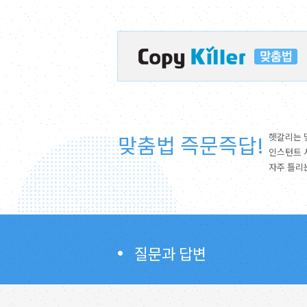
맞춤법 즉문즉답!
헷갈리는 
인스턴트 
자주 틀리
질문과 답변