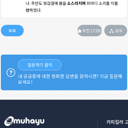
나. 주만도 엉겁결에 몸을
소스라치며
외마디 소리를 지를
뻔하였다.
추천 17283
공유
질문하기 클릭
내 궁금증에 대한 정확한 답변을 원하시면? 지금 질문해
보세요!
카피킬러 