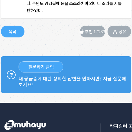
나. 주만도 엉겁결에 몸을
소스라치며
외마디 소리를 지를
뻔하였다.
추천 17283
공유
질문하기 클릭
내 궁금증에 대한 정확한 답변을 원하시면? 지금 질문해
보세요!
카피킬러 