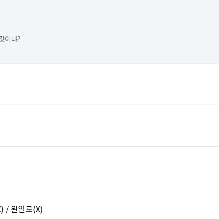
것이냐?
) / 왼일로(X)