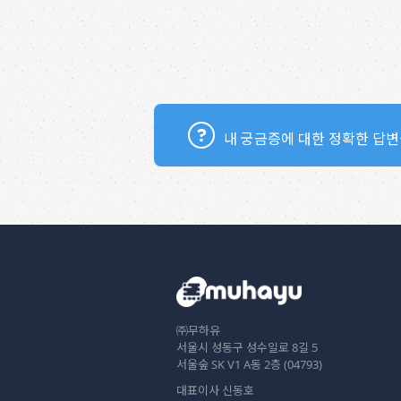
내 궁금증에 대한 정확한 답변
㈜무하유
서울시 성동구 성수일로 8길 5
서울숲 SK V1 A동 2층 (04793)
대표이사 신동호