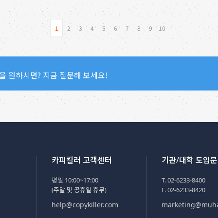
1
2
3
4
5
6
7
8
9
10
을 원하시면? 지금 질문해 보세요!
카피킬러 고객센터
기관/대학 도입
평일 10:00~17:00
T. 02-6233-8400
(주말 및 공휴일 휴무)
F. 02-6233-8420
help@copykiller.com
marketing@muh