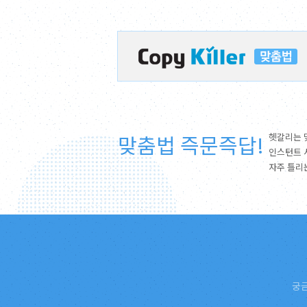
맞춤법 즉문즉답!
헷갈리는 
인스턴트 
자주 틀리
궁금