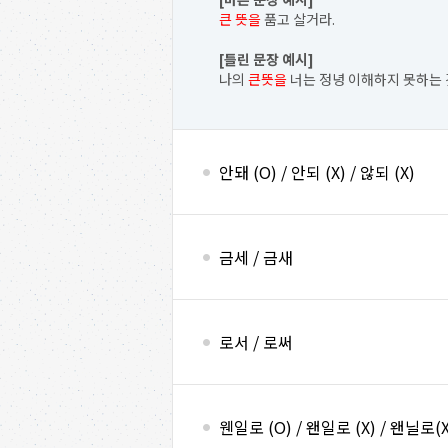
큰 뜻을
품고 살거라.
[틀린 문장 예시]
나의
큰뜻을
너는 정녕 이해하지 못하는 
안돼 (O) / 안되 (X) / 않되 (X)
금세 / 금새
로서 / 로써
웬일로 (O) / 왠일로 (X) / 왠닐로(X